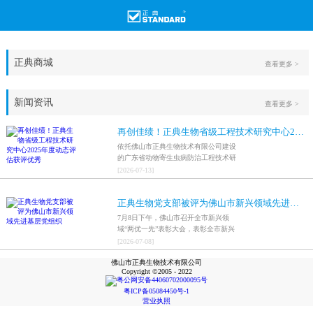
正典商城
查看更多 >
新闻资讯
查看更多 >
再创佳绩！正典生物省级工程技术研究中心2025年度动态评估获评优秀
依托佛山市正典生物技术有限公司建设
的广东省动物寄生虫病防治工程技术研
究中心，在全省参评科研平台中综合表
[
2026
-
07
-
13
]
现突出，成功获评最高评价等级“优
秀”。
正典生物党支部被评为佛山市新兴领域先进基层党组织
7月8日下午，佛山市召开全市新兴领
域“两优一先”表彰大会，表彰全市新兴
领域优秀共产党员、优秀党务工作者和
[
2026
-
07
-
08
]
先进基层党组织，中共佛山市正典生物
佛山市正典生物技术有限公司
技术有限公司支部委员会被评为佛山市
Copyright ©2005 - 2022
新兴领域先进基层党组织。
粤公网安备44060702000095号
粤ICP备05084450号-1
营业执照