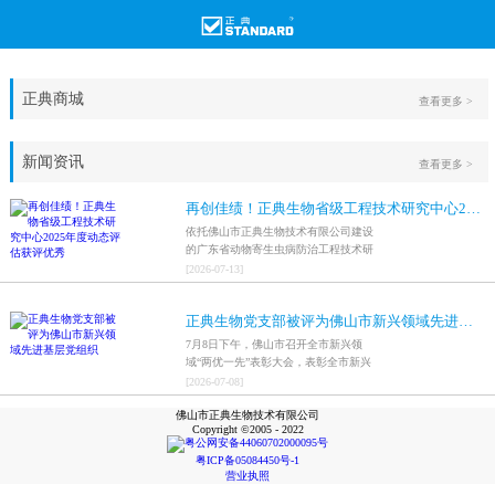
正典商城
查看更多 >
新闻资讯
查看更多 >
再创佳绩！正典生物省级工程技术研究中心2025年度动态评估获评优秀
依托佛山市正典生物技术有限公司建设
的广东省动物寄生虫病防治工程技术研
究中心，在全省参评科研平台中综合表
[
2026
-
07
-
13
]
现突出，成功获评最高评价等级“优
秀”。
正典生物党支部被评为佛山市新兴领域先进基层党组织
7月8日下午，佛山市召开全市新兴领
域“两优一先”表彰大会，表彰全市新兴
领域优秀共产党员、优秀党务工作者和
[
2026
-
07
-
08
]
先进基层党组织，中共佛山市正典生物
佛山市正典生物技术有限公司
技术有限公司支部委员会被评为佛山市
Copyright ©2005 - 2022
新兴领域先进基层党组织。
粤公网安备44060702000095号
粤ICP备05084450号-1
营业执照