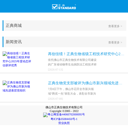
正典商城
查看更多 >
新闻资讯
查看更多 >
再创佳绩！正典生物省级工程技术研究中心2025年度动态评估获评优秀
依托佛山市正典生物技术有限公司建设
的广东省动物寄生虫病防治工程技术研
究中心，在全省参评科研平台中综合表
[
2026
-
07
-
13
]
现突出，成功获评最高评价等级“优
秀”。
正典生物党支部被评为佛山市新兴领域先进基层党组织
7月8日下午，佛山市召开全市新兴领
域“两优一先”表彰大会，表彰全市新兴
领域优秀共产党员、优秀党务工作者和
[
2026
-
07
-
08
]
先进基层党组织，中共佛山市正典生物
佛山市正典生物技术有限公司
技术有限公司支部委员会被评为佛山市
Copyright ©2005 - 2022
新兴领域先进基层党组织。
粤公网安备44060702000095号
粤ICP备05084450号-1
营业执照