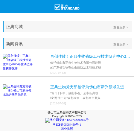
正典商城
查看更多 >
新闻资讯
查看更多 >
再创佳绩！正典生物省级工程技术研究中心2025年度动态评估获评优秀
依托佛山市正典生物技术有限公司建设
的广东省动物寄生虫病防治工程技术研
究中心，在全省参评科研平台中综合表
[
2026
-
07
-
13
]
现突出，成功获评最高评价等级“优
秀”。
正典生物党支部被评为佛山市新兴领域先进基层党组织
7月8日下午，佛山市召开全市新兴领
域“两优一先”表彰大会，表彰全市新兴
领域优秀共产党员、优秀党务工作者和
[
2026
-
07
-
08
]
先进基层党组织，中共佛山市正典生物
佛山市正典生物技术有限公司
技术有限公司支部委员会被评为佛山市
Copyright ©2005 - 2022
新兴领域先进基层党组织。
粤公网安备44060702000095号
粤ICP备05084450号-1
营业执照