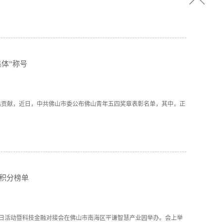
体”称号
出贡献，近日，中共佛山市委公布佛山青年五四奖章表彰名单，其中，正
新积分榜单
识产权日活动暨科技金融对接会在佛山市南海区平谦智慧产业园举办。会上举