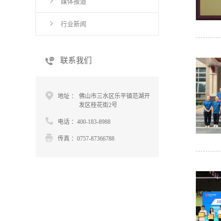
媒体报道
行业新闻
联系我们
地址 ：
佛山市三水区乐平镇范湖开
发区桂花街2号
电话 ：400-183-8988
传真 ：0757-87366788