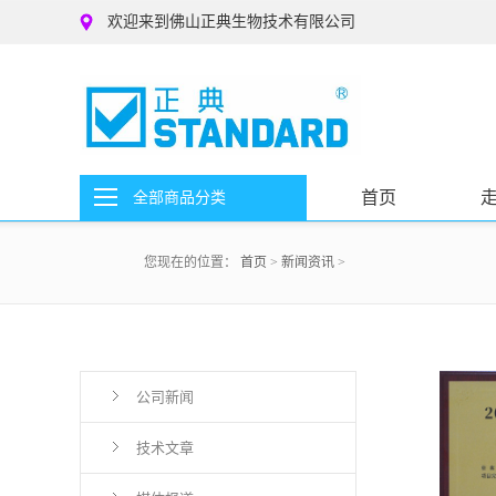
欢迎来到佛山正典生物技术有限公司
首页
全部商品分类
您现在的位置：
首页
>
新闻资讯
>
公司新闻
技术文章