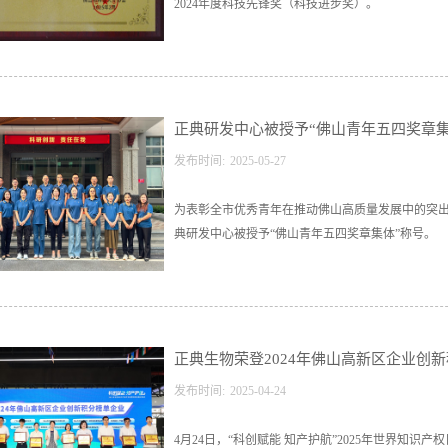
2024年度科技先锋奖（科技进步奖）。
正典研发中心被授予“佛山青年五四奖章集
发布时间:
2025
-
05
-
27
为表彰全市优秀青年在推动佛山高质量发展中的突
典研发中心被授予“佛山青年五四奖章集体”称号。
正典生物荣登2024年佛山高新区企业创
发布时间:
2025
-
04
-
24
4月24日，“科创赋能 知产护航”2025年世界知