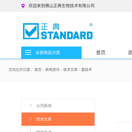
欢迎来到佛山正典生物技术有限公司
首页
全部商品分类
您现在的位置：
首页
>
新闻资讯
>
技术文章
>
畜技术
公司新闻
技术文章