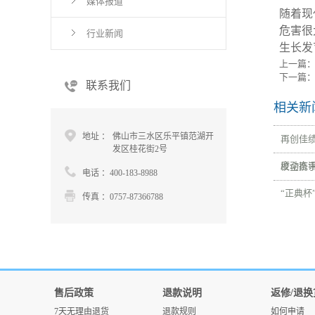
媒体报道
随着现
危害很
行业新闻
生长发
上一篇
下一篇
联系我们
相关新
地址 ：
佛山市三水区乐平镇范湖开
再创佳绩
发区桂花街2号
度动态
校企携手
电话 ：400-183-8988
“正典杯
传真 ：0757-87366788
售后政策
退款说明
返修/退换
7天无理由退货
退款规则
如何申请