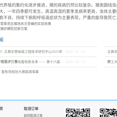
代养殖的集约化逐步推进，猪的疾病仍然比较复杂。猪类圆线虫
大，一年四季都可发生，高温高湿的夏季发病率更高，虫体主要
育不良、持续下痢和呼吸道症状为主要表现，严重的能导致死亡
：
营章克在猪场杀灭苍蝇的实验效果
：
猪疥螨防控新方案
闻
！正典生物省级工程技术研究中心2025年
2026
-
07
-
13
正典
评估获评优秀
织
育英才，智绘畜牧新未来 —— 第十六届
2026
-
04
-
13
开工大
” 畜牧场规划大赛圆满落幕
货
取消订单
如何取消订单