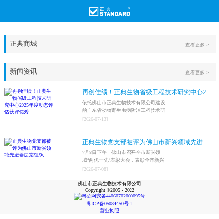
正典商城
查看更多 >
新闻资讯
查看更多 >
再创佳绩！正典生物省级工程技术研究中心2025年度动态评估获评优秀
依托佛山市正典生物技术有限公司建设
的广东省动物寄生虫病防治工程技术研
究中心，在全省参评科研平台中综合表
[
2026
-
07
-
13
]
现突出，成功获评最高评价等级“优
秀”。
正典生物党支部被评为佛山市新兴领域先进基层党组织
7月8日下午，佛山市召开全市新兴领
域“两优一先”表彰大会，表彰全市新兴
领域优秀共产党员、优秀党务工作者和
[
2026
-
07
-
08
]
先进基层党组织，中共佛山市正典生物
佛山市正典生物技术有限公司
技术有限公司支部委员会被评为佛山市
Copyright ©2005 - 2022
新兴领域先进基层党组织。
粤公网安备44060702000095号
粤ICP备05084450号-1
营业执照