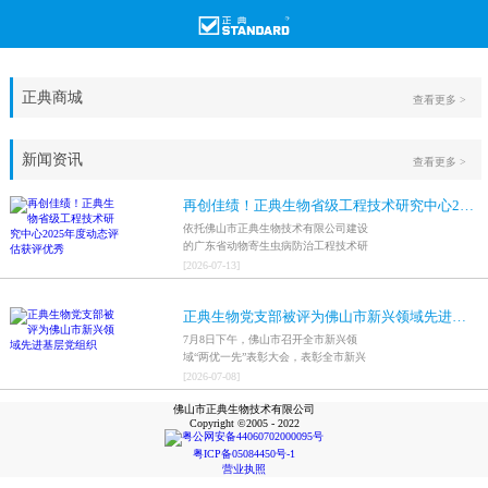
正典商城
查看更多 >
新闻资讯
查看更多 >
再创佳绩！正典生物省级工程技术研究中心2025年度动态评估获评优秀
依托佛山市正典生物技术有限公司建设
的广东省动物寄生虫病防治工程技术研
究中心，在全省参评科研平台中综合表
[
2026
-
07
-
13
]
现突出，成功获评最高评价等级“优
秀”。
正典生物党支部被评为佛山市新兴领域先进基层党组织
7月8日下午，佛山市召开全市新兴领
域“两优一先”表彰大会，表彰全市新兴
领域优秀共产党员、优秀党务工作者和
[
2026
-
07
-
08
]
先进基层党组织，中共佛山市正典生物
佛山市正典生物技术有限公司
技术有限公司支部委员会被评为佛山市
Copyright ©2005 - 2022
新兴领域先进基层党组织。
粤公网安备44060702000095号
粤ICP备05084450号-1
营业执照