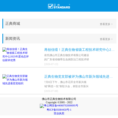
正典商城
查看更多 >
新闻资讯
查看更多 >
再创佳绩！正典生物省级工程技术研究中心2025年度动态评估获评优秀
依托佛山市正典生物技术有限公司建设
的广东省动物寄生虫病防治工程技术研
究中心，在全省参评科研平台中综合表
[
2026
-
07
-
13
]
现突出，成功获评最高评价等级“优
秀”。
正典生物党支部被评为佛山市新兴领域先进基层党组织
7月8日下午，佛山市召开全市新兴领
域“两优一先”表彰大会，表彰全市新兴
领域优秀共产党员、优秀党务工作者和
[
2026
-
07
-
08
]
先进基层党组织，中共佛山市正典生物
佛山市正典生物技术有限公司
技术有限公司支部委员会被评为佛山市
Copyright ©2005 - 2022
新兴领域先进基层党组织。
粤公网安备44060702000095号
粤ICP备05084450号-1
营业执照