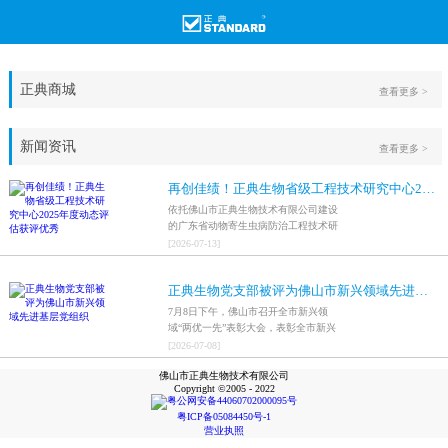
正典商城
查看更多 >
新闻资讯
查看更多 >
再创佳绩！正典生物省级工程技术研究中心2025年度动态评估获评优秀
依托佛山市正典生物技术有限公司建设
的广东省动物寄生虫病防治工程技术研
究中心，在全省参评科研平台中综合表
[
2026
-
07
-
13
]
现突出，成功获评最高评价等级“优
秀”。
正典生物党支部被评为佛山市新兴领域先进基层党组织
7月8日下午，佛山市召开全市新兴领
域“两优一先”表彰大会，表彰全市新兴
领域优秀共产党员、优秀党务工作者和
[
2026
-
07
-
08
]
先进基层党组织，中共佛山市正典生物
佛山市正典生物技术有限公司
技术有限公司支部委员会被评为佛山市
Copyright ©2005 - 2022
新兴领域先进基层党组织。
粤公网安备44060702000095号
粤ICP备05084450号-1
营业执照