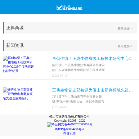
正典商城
查看更多 >
新闻资讯
查看更多 >
再创佳绩！正典生物省级工程技术研究中心2025年度动态评估获评优秀
依托佛山市正典生物技术有限公司建设
的广东省动物寄生虫病防治工程技术研
究中心，在全省参评科研平台中综合表
[
2026
-
07
-
13
]
现突出，成功获评最高评价等级“优
秀”。
正典生物党支部被评为佛山市新兴领域先进基层党组织
7月8日下午，佛山市召开全市新兴领
域“两优一先”表彰大会，表彰全市新兴
领域优秀共产党员、优秀党务工作者和
[
2026
-
07
-
08
]
先进基层党组织，中共佛山市正典生物
佛山市正典生物技术有限公司
技术有限公司支部委员会被评为佛山市
Copyright ©2005 - 2022
新兴领域先进基层党组织。
粤公网安备44060702000095号
粤ICP备05084450号-1
营业执照