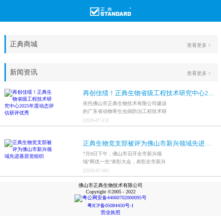
正典商城
查看更多 >
新闻资讯
查看更多 >
再创佳绩！正典生物省级工程技术研究中心2025年度动态评估获评优秀
依托佛山市正典生物技术有限公司建设
的广东省动物寄生虫病防治工程技术研
究中心，在全省参评科研平台中综合表
[
2026
-
07
-
13
]
现突出，成功获评最高评价等级“优
秀”。
正典生物党支部被评为佛山市新兴领域先进基层党组织
7月8日下午，佛山市召开全市新兴领
域“两优一先”表彰大会，表彰全市新兴
领域优秀共产党员、优秀党务工作者和
[
2026
-
07
-
08
]
先进基层党组织，中共佛山市正典生物
佛山市正典生物技术有限公司
技术有限公司支部委员会被评为佛山市
Copyright ©2005 - 2022
新兴领域先进基层党组织。
粤公网安备44060702000095号
粤ICP备05084450号-1
营业执照