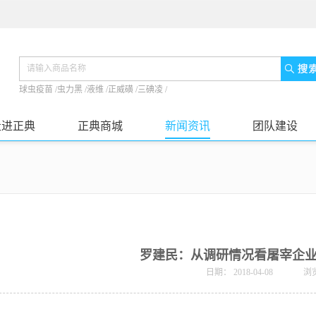
球虫疫苗
/
虫力黑
/
液维
/
正威磺
/
三碘凌
/
走进正典
正典商城
新闻资讯
团队建设
罗建民：从调研情况看屠宰企
日期：
2018-04-08
浏