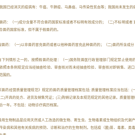
 在我国已经消灭的疫病有：牛瘟、牛肺疫、马鼻疽、马传染性贫血等；我国尚未发生的
 劣兽药：（一)成分含量不符合兽药国家标准或者不标明有效成分的；（二)不标明或者
合兽药国家标准，但不属于假兽药的。
. 假兽药：（一)以非兽药冒充兽药或者以他种兽药冒充此种兽药的；（二)兽药所含成
. 有下列情形之一的，按照假兽药处理：（一)国务院兽医行政管理部门规定禁止使
依照本条例规定应当经抽查检验、审查核对而未经抽查检验、审查核对即销售、进口的
范围的。
. 《兽药经营质量管理规范》规定的兽药质量管理档案包括: 质量管理档案应当包括：
(二)开具的处方、进货及销售凭证；(三)购销记录及本规范规定的其他记录。质量管
后一年。不包括：动物诊疗病历档案。
. 兽用生物制品是应用天然或人工改造的微生物、寄生虫、生物毒素或生物组织及代谢
传染病和其他有关疾病的预防、诊断和治疗的生物制剂。包括疫（菌)苗、毒素、类
生素。