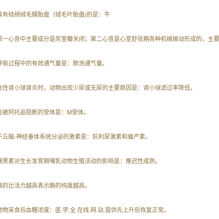
. 具有结缔绒毛膜胎盘（绒毛叶胎盘)的是：牛
. 第一心音中主要成分是房室瓣关闭；第二心音是心室舒张期各种机械振动形成的，主
. 呼吸过程中的有效通气量是：肺泡通气量。
. 急性肾小球肾炎时，动物出现少尿或无尿的主要原因是：肾小球滤过率降低。
. 能被阿托品阻断的受体是：M受体。
. 下丘脑-神经垂体系统分泌的激素是：抗利尿激素和催产素。
. 褪黑素对生长发育期哺乳动物生殖活动的影响是：推迟性成熟。
. 酶的比活力越高表示酶的纯度越高。
. 动物采食后血糖浓度：医.学.全.在线.网.站.提供先上升后恢复正常。