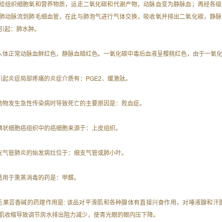
给组织细胞氧和营养物质，运走二氧化碳和代谢产物，动脉血变为静脉血；再经各级
肺动脉流到肺毛细血管，在此与肺泡气进行气体交换，吸收氧并排出二氧化碳，静脉
引起：肺水肿。
. 人体正常动脉血鲜红色，静脉血暗红色。一氧化碳中毒后血液呈樱桃红色，由于一氧
. 引起炎症局部疼痛的炎症介质有：PGE2、缓激肽。
. 动物发生急性传染病时导致死亡的主要原因是：败血症。
. 鳞状细胞癌组织中的癌细胞来源于：上皮组织。
. 支气管肺炎的始发病灶位于：细支气管或肺小叶。
. 适用于熏蒸消毒的药是：甲醛。
. 毛果芸香碱的药理作用是: 该品对平滑肌和各种腺体有直接兴奋作用，对唾液腺和
肌收缩导致调节房水排出阻力减少，使青光眼的眼内压下降。