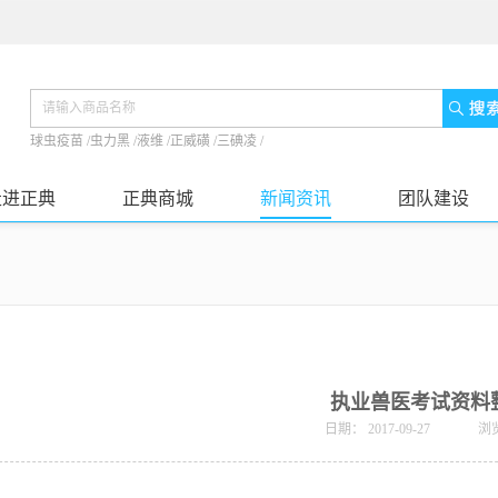
球虫疫苗
/
虫力黑
/
液维
/
正威磺
/
三碘凌
/
走进正典
正典商城
新闻资讯
团队建设
执业兽医考试资料
日期：
2017-09-27
浏