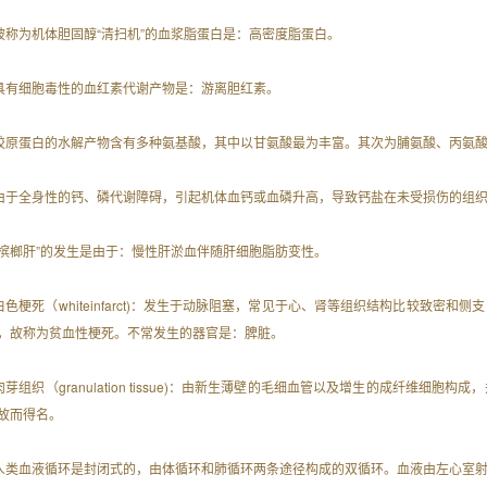
. 被称为机体胆固醇“清扫机”的血浆脂蛋白是：高密度脂蛋白。
. 具有细胞毒性的血红素代谢产物是：游离胆红素。
. 胶原蛋白的水解产物含有多种氨基酸，其中以甘氨酸最为丰富。其次为脯氨酸、丙氨
. 由于全身性的钙、磷代谢障碍，引起机体血钙或血磷升高，导致钙盐在未受损伤的组
. “槟榔肝”的发生是由于：慢性肝淤血伴随肝细胞脂肪变性。
. 白色梗死（whiteinfarct)：发生于动脉阻塞，常见于心、肾等组织结构比较致
，故称为贫血性梗死。不常发生的器官是：脾脏。
. 肉芽组织（granulation tissue)：由新生薄壁的毛细血管以及增生的成纤
故而得名。
. 人类血液循环是封闭式的，由体循环和肺循环两条途径构成的双循环。血液由左心室