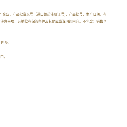
产 企业、产品批准文号（进口兽药注册证号)、产品批号、生产日期、有
反应、注意事项、运输贮存保管条件及其他应当说明的内容。不包含：销售企
 四类。
封口。