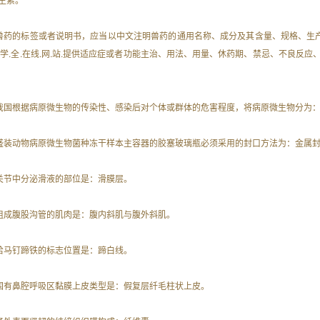
. 兽药的标签或者说明书，应当以中文注明兽药的通用名称、成分及其含量、规格、生
.学.全.在线.网.站.提供适应症或者功能主治、用法、用量、休药期、禁忌、不良
. 我国根据病原微生物的传染性、感染后对个体或群体的危害程度，将病原微生物分为：
. 盛装动物病原微生物菌种冻干样本主容器的胶塞玻璃瓶必须采用的封口方法为：金属
. 关节中分泌滑液的部位是：滑膜层。
. 组成腹股沟管的肌肉是：腹内斜肌与腹外斜肌。
. 给马钉蹄铁的标志位置是：蹄白线。
. 固有鼻腔呼吸区黏膜上皮类型是：假复层纤毛柱状上皮。