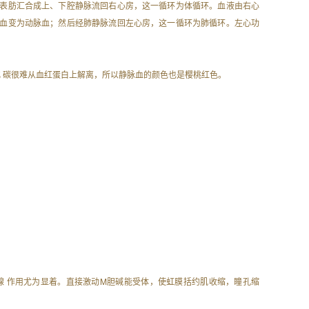
表肪汇合成上、下腔静脉流回右心房，这一循环为体循环。血液由右心
血变为动脉血；然后经肺静脉流回左心房，这一循环为肺循环。左心功
化 碳很难从血红蛋白上解离，所以静脉血的颜色也是樱桃红色。
汗腺 作用尤为显着。直接激动M胆碱能受体，使虹膜括约肌收缩，瞳孔缩