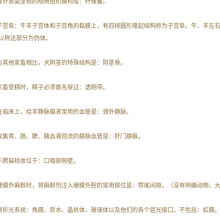
. 肾外表面坚韧的结缔组织膜构成：纤维囊。
. 子宫阜：牛羊子宫体和子宫角的黏膜上，有四排圆形隆起结构称为子宫阜。牛、羊左
以称这部分为伪体。
. 与其他家畜相比，犬阴茎的特殊结构是：阴茎骨。
. 家畜受精时，精子必须首先穿过：透明带。
. 在临床上，给羊静脉输液常用的血管是：颈外静脉。
. 收集胃、肠、脾、胰血液回流的静脉血管是：肝门静脉。
. 牛腭扁桃体位于：口咽部侧壁。
. 硬膜外麻醉时，将麻醉剂注入硬膜外腔的常用部位是：荐尾间隙。（没有明确动物，
. 眼折光系统：角膜、房水、晶状体、玻璃体以及他们的各个屈光接口。不包括：虹膜