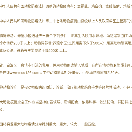
 《中华人民共和国动物防疫法》调整的动物疫病有：禽霍乱、鸡白痢、禽结核病、鸡新
 《中华人民共和国动物防疫法》第二十七条动物疫情由县级以上人民政府兽医主管部门认
 动物饲养场、养殖小区选址应当符合下列条件：距离生活饮用水源地、动物屠宰 加工场
诊疗场所200米以上；动物饲养场(养殖小区)之间距离不少于500米；距离动物隔离
域及公路、铁路等主要交通干线500米以上。
 跨省、自治区、直辖市引进的乳用、种用动物到达输入地后，在所在地动物卫生 监督
在线www.med126.com大中型动物隔离期为45天，小型动物隔离期为30天。
 所称动物诊疗，是指动物疾病的预防、诊断、治疗和动物绝育手术等经营性活动。不包
 重大动物疫情应急工作应当坚持加强领导、密切配合，依靠科学、依法防治，群防群
疫。
 我国将突发重大动物疫情分为特别重大、重大、较大、一般四级。