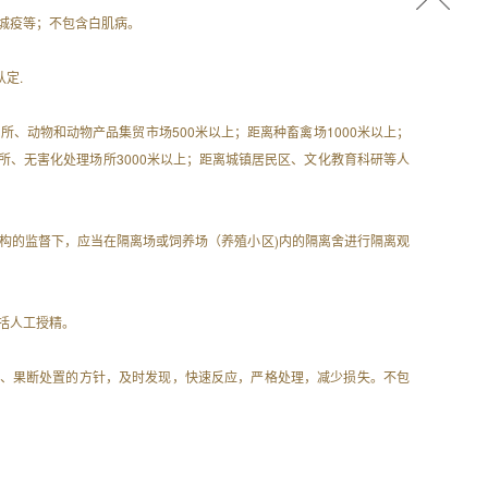
 城疫等；不包含白肌病。
定.
所、动物和动物产品集贸市场500米以上；距离种畜禽场1000米以上；
场所、无害化处理场所3000米以上；距离城镇居民区、文化教育科研等人
机构的监督下，应当在隔离场或饲养场（养殖小区)内的隔离舍进行隔离观
 括人工授精。
控、果断处置的方针，及时发现，快速反应，严格处理，减少损失。不包