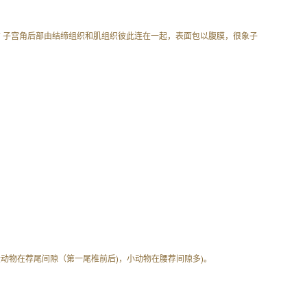
右 子宫角后部由结缔组织和肌组织彼此连在一起，表面包以腹膜，很象子
大动物在荐尾间隙（第一尾椎前后)，小动物在腰荐间隙多)。
。