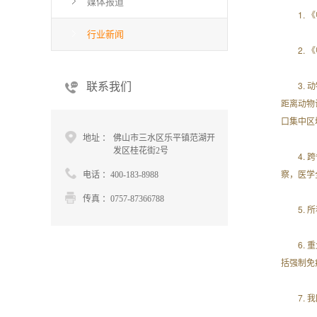
媒体报道
1.
行业新闻
2.
3.
联系我们
距离动物
口集中区
地址 ：
佛山市三水区乐平镇范湖开
发区桂花街2号
4.
察，医学全
电话 ：400-183-8988
传真 ：0757-87366788
5.
6.
括强制免
7.