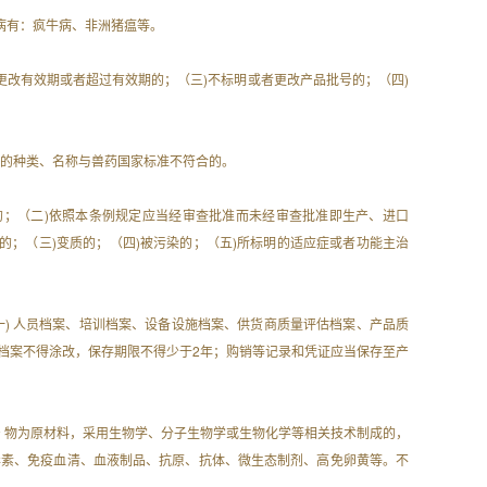
病有：疯牛病、非洲猪瘟等。
 更改有效期或者超过有效期的；（三)不标明或者更改产品批号的；（四)
分 的种类、名称与兽药国家标准不符合的。
用的；（二)依照本条例规定应当经审查批准而未经审查批准即生产、进口
；（三)变质的；（四)被污染的；（五)所标明的适应症或者功能主治
(一) 人员档案、培训档案、设备设施档案、供货商质量评估档案、产品质
理档案不得涂改，保存期限不得少于2年；购销等记录和凭证应当保存至产
产 物为原材料，采用生物学、分子生物学或生物化学等相关技术制成的，
毒素、免疫血清、血液制品、抗原、抗体、微生态制剂、高免卵黄等。不