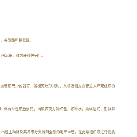
酸、谷氨酸和精氨酸。
织 内沉积，称为转移性钙化。
密和侧支 血管细而少的器官，当梗死灶形成时，从邻近侧支血管进入坏死组织的
维细胞构成，并 伴有炎性细胞浸润，肉眼表现为鲜红色，颗粒状，柔软湿润，形似鲜
射 出经主动脉及其各级分支流到全身的毛细血管，在此与组织液进行物质