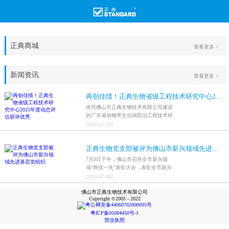
正典商城
查看更多 >
新闻资讯
查看更多 >
再创佳绩！正典生物省级工程技术研究中心2025年度动态评估获评优秀
依托佛山市正典生物技术有限公司建设
的广东省动物寄生虫病防治工程技术研
究中心，在全省参评科研平台中综合表
[
2026
-
07
-
13
]
现突出，成功获评最高评价等级“优
秀”。
正典生物党支部被评为佛山市新兴领域先进基层党组织
7月8日下午，佛山市召开全市新兴领
域“两优一先”表彰大会，表彰全市新兴
领域优秀共产党员、优秀党务工作者和
[
2026
-
07
-
08
]
先进基层党组织，中共佛山市正典生物
佛山市正典生物技术有限公司
技术有限公司支部委员会被评为佛山市
Copyright ©2005 - 2022
新兴领域先进基层党组织。
粤公网安备44060702000095号
粤ICP备05084450号-1
营业执照