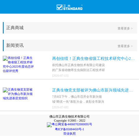
正典商城
查看更多 >
新闻资讯
查看更多 >
再创佳绩！正典生物省级工程技术研究中心2025年度动态评估获评优秀
依托佛山市正典生物技术有限公司建设
的广东省动物寄生虫病防治工程技术研
究中心，在全省参评科研平台中综合表
[
2026
-
07
-
13
]
现突出，成功获评最高评价等级“优
秀”。
正典生物党支部被评为佛山市新兴领域先进基层党组织
7月8日下午，佛山市召开全市新兴领
域“两优一先”表彰大会，表彰全市新兴
领域优秀共产党员、优秀党务工作者和
[
2026
-
07
-
08
]
先进基层党组织，中共佛山市正典生物
佛山市正典生物技术有限公司
技术有限公司支部委员会被评为佛山市
Copyright ©2005 - 2022
新兴领域先进基层党组织。
粤公网安备44060702000095号
粤ICP备05084450号-1
营业执照