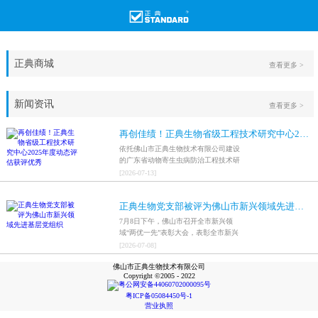
正典商城
查看更多 >
新闻资讯
查看更多 >
再创佳绩！正典生物省级工程技术研究中心2025年度动态评估获评优秀
依托佛山市正典生物技术有限公司建设
的广东省动物寄生虫病防治工程技术研
究中心，在全省参评科研平台中综合表
[
2026
-
07
-
13
]
现突出，成功获评最高评价等级“优
秀”。
正典生物党支部被评为佛山市新兴领域先进基层党组织
7月8日下午，佛山市召开全市新兴领
域“两优一先”表彰大会，表彰全市新兴
领域优秀共产党员、优秀党务工作者和
[
2026
-
07
-
08
]
先进基层党组织，中共佛山市正典生物
佛山市正典生物技术有限公司
技术有限公司支部委员会被评为佛山市
Copyright ©2005 - 2022
新兴领域先进基层党组织。
粤公网安备44060702000095号
粤ICP备05084450号-1
营业执照