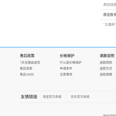
再创佳绩
度动态
校企携手
“正典杯
售后政策
价格保护
退款说明
7天无理由退货
什么是价格保护
退款规则
售后到家
申请条件
退款方式
售后100分
注意事项
退款周期
友情链接
淘宝官方商城
京东官方商城