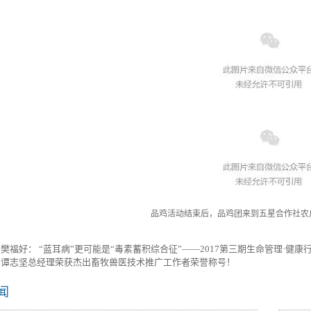
品鸡活动结束后，品鸡团来到五星合作社农
：
樊福好： “蓝耳病”更可能是“毒素蓄积综合征”——2017第三期生命管理·健康
：
谭志坚总经理荣获杰出畜牧兽医技术推广工作者荣誉称号！
闻