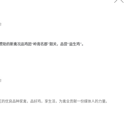
赞助的新禽况品鸡团“岭南名郡”韶关，品尝“益生鸡”。
区的优良品种家禽，品好鸡，享生活，为禽业贡献一份媒体人的力量。