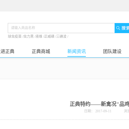
球虫疫苗
/
虫力黑
/
液维
/
正威磺
/
三碘凌
/
走进正典
正典商城
新闻资讯
团队建设
正典特约——新禽况"品鸡
日期：
2017-09-11
浏