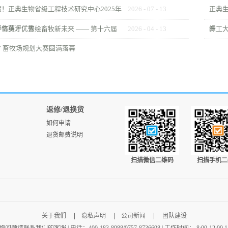
！正典生物省级工程技术研究中心2025年
2026
-
07
-
13
正典
评估获评优秀
织
育英才，智绘畜牧新未来 —— 第十六届
2026
-
04
-
13
开工大
” 畜牧场规划大赛圆满落幕
返修/退换货
如何申请
退货邮费说明
扫描微信二维码
扫描手机二
关于我们
隐私声明
公司新闻
团队建设