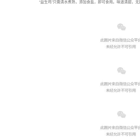
“益生鸡”只需清水煮熟，添加食盐，即可食用。味道清甜，