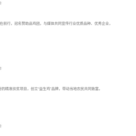
在前行，冠名赞助品鸡团，与媒体共同宣传行业优质品种、优秀企业，
。
府的精准扶贫项目，创立“益生鸡”品牌，带动当地农民共同致富。