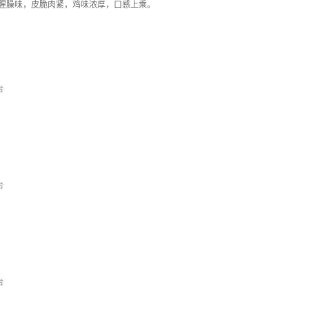
无腥臊味，皮脆肉紧，鸡味浓厚，口感上乘。