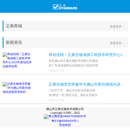
正典商城
查看更多 >
新闻资讯
查看更多 >
再创佳绩！正典生物省级工程技术研究中心2025年度动态评估获评优秀
依托佛山市正典生物技术有限公司建设
的广东省动物寄生虫病防治工程技术研
究中心，在全省参评科研平台中综合表
[
2026
-
07
-
13
]
现突出，成功获评最高评价等级“优
秀”。
正典生物党支部被评为佛山市新兴领域先进基层党组织
7月8日下午，佛山市召开全市新兴领
域“两优一先”表彰大会，表彰全市新兴
领域优秀共产党员、优秀党务工作者和
[
2026
-
07
-
08
]
先进基层党组织，中共佛山市正典生物
佛山市正典生物技术有限公司
技术有限公司支部委员会被评为佛山市
Copyright ©2005 - 2022
新兴领域先进基层党组织。
粤公网安备44060702000095号
粤ICP备05084450号-1
营业执照