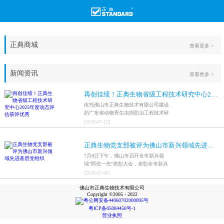
正典商城
查看更多 >
新闻资讯
查看更多 >
再创佳绩！正典生物省级工程技术研究中心2025年度动态评估获评优秀
依托佛山市正典生物技术有限公司建设
的广东省动物寄生虫病防治工程技术研
究中心，在全省参评科研平台中综合表
[
2026
-
07
-
13
]
现突出，成功获评最高评价等级“优
秀”。
正典生物党支部被评为佛山市新兴领域先进基层党组织
7月8日下午，佛山市召开全市新兴领
域“两优一先”表彰大会，表彰全市新兴
领域优秀共产党员、优秀党务工作者和
[
2026
-
07
-
08
]
先进基层党组织，中共佛山市正典生物
佛山市正典生物技术有限公司
技术有限公司支部委员会被评为佛山市
Copyright ©2005 - 2022
新兴领域先进基层党组织。
粤公网安备44060702000095号
粤ICP备05084450号-1
营业执照