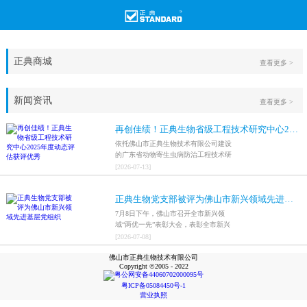
正典商城
查看更多 >
新闻资讯
查看更多 >
再创佳绩！正典生物省级工程技术研究中心2025年度动态评估获评优秀
依托佛山市正典生物技术有限公司建设
的广东省动物寄生虫病防治工程技术研
究中心，在全省参评科研平台中综合表
[
2026
-
07
-
13
]
现突出，成功获评最高评价等级“优
秀”。
正典生物党支部被评为佛山市新兴领域先进基层党组织
7月8日下午，佛山市召开全市新兴领
域“两优一先”表彰大会，表彰全市新兴
领域优秀共产党员、优秀党务工作者和
[
2026
-
07
-
08
]
先进基层党组织，中共佛山市正典生物
佛山市正典生物技术有限公司
技术有限公司支部委员会被评为佛山市
Copyright ©2005 - 2022
新兴领域先进基层党组织。
粤公网安备44060702000095号
粤ICP备05084450号-1
营业执照