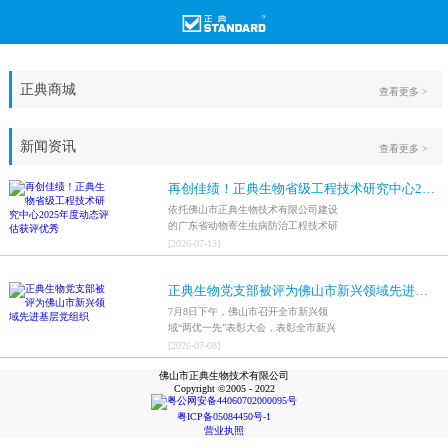
正典商城
查看更多 >
新闻资讯
查看更多 >
再创佳绩！正典生物省级工程技术研究中心2025年度动态评估获评优秀
依托佛山市正典生物技术有限公司建设
的广东省动物寄生虫病防治工程技术研
究中心，在全省参评科研平台中综合表
[
2026
-
07
-
13
]
现突出，成功获评最高评价等级“优
秀”。
正典生物党支部被评为佛山市新兴领域先进基层党组织
7月8日下午，佛山市召开全市新兴领
域“两优一先”表彰大会，表彰全市新兴
领域优秀共产党员、优秀党务工作者和
[
2026
-
07
-
08
]
先进基层党组织，中共佛山市正典生物
佛山市正典生物技术有限公司
技术有限公司支部委员会被评为佛山市
Copyright ©2005 - 2022
新兴领域先进基层党组织。
粤公网安备44060702000095号
粤ICP备05084450号-1
营业执照