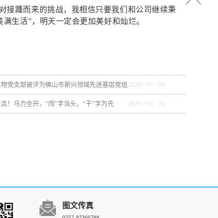
面对接踵而来的挑战，我相信只要我们和公司继续秉
创美满生活”，明天一定会更加美好和灿烂。
生物党支部被评为佛山市新兴领域先进基层党组
2026
-
07
-
08
吉！马力全开，“闯”字当头，“干”字为先
2026
-
02
-
24
图文传真