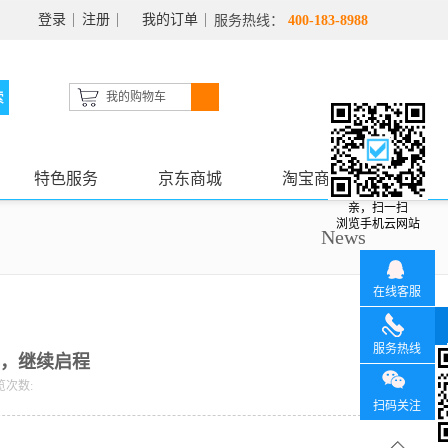
登录
注册
我的订单
服务热线：
400-183-8988
我的购物车
特色服务
京东商城
淘宝商城
亲，扫一扫
浏览手机云网站
News
在线客服
服务热线
典，继续启程
览次数:
扫码关注