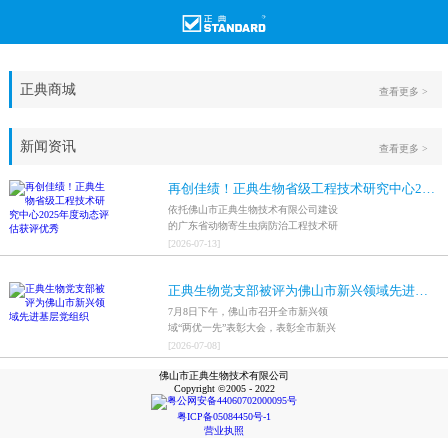
正典商城
查看更多 >
新闻资讯
查看更多 >
再创佳绩！正典生物省级工程技术研究中心2025年度动态评估获评优秀
依托佛山市正典生物技术有限公司建设
的广东省动物寄生虫病防治工程技术研
究中心，在全省参评科研平台中综合表
[
2026
-
07
-
13
]
现突出，成功获评最高评价等级“优
秀”。
正典生物党支部被评为佛山市新兴领域先进基层党组织
7月8日下午，佛山市召开全市新兴领
域“两优一先”表彰大会，表彰全市新兴
领域优秀共产党员、优秀党务工作者和
[
2026
-
07
-
08
]
先进基层党组织，中共佛山市正典生物
佛山市正典生物技术有限公司
技术有限公司支部委员会被评为佛山市
Copyright ©2005 - 2022
新兴领域先进基层党组织。
粤公网安备44060702000095号
粤ICP备05084450号-1
营业执照