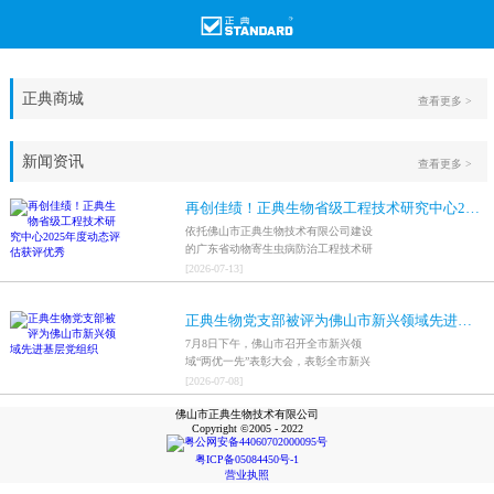
正典商城
查看更多 >
新闻资讯
查看更多 >
再创佳绩！正典生物省级工程技术研究中心2025年度动态评估获评优秀
依托佛山市正典生物技术有限公司建设
的广东省动物寄生虫病防治工程技术研
究中心，在全省参评科研平台中综合表
[
2026
-
07
-
13
]
现突出，成功获评最高评价等级“优
秀”。
正典生物党支部被评为佛山市新兴领域先进基层党组织
7月8日下午，佛山市召开全市新兴领
域“两优一先”表彰大会，表彰全市新兴
领域优秀共产党员、优秀党务工作者和
[
2026
-
07
-
08
]
先进基层党组织，中共佛山市正典生物
佛山市正典生物技术有限公司
技术有限公司支部委员会被评为佛山市
Copyright ©2005 - 2022
新兴领域先进基层党组织。
粤公网安备44060702000095号
粤ICP备05084450号-1
营业执照