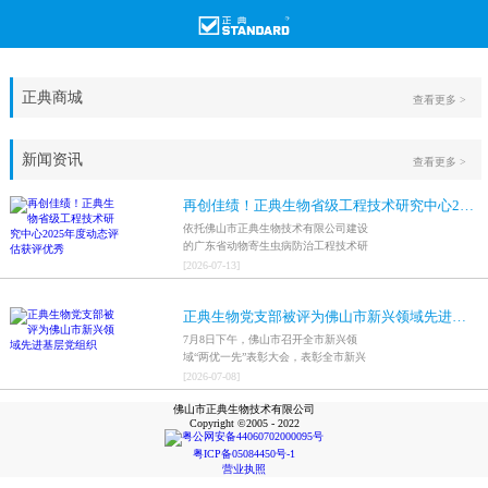
正典商城
查看更多 >
新闻资讯
查看更多 >
再创佳绩！正典生物省级工程技术研究中心2025年度动态评估获评优秀
依托佛山市正典生物技术有限公司建设
的广东省动物寄生虫病防治工程技术研
究中心，在全省参评科研平台中综合表
[
2026
-
07
-
13
]
现突出，成功获评最高评价等级“优
秀”。
正典生物党支部被评为佛山市新兴领域先进基层党组织
7月8日下午，佛山市召开全市新兴领
域“两优一先”表彰大会，表彰全市新兴
领域优秀共产党员、优秀党务工作者和
[
2026
-
07
-
08
]
先进基层党组织，中共佛山市正典生物
佛山市正典生物技术有限公司
技术有限公司支部委员会被评为佛山市
Copyright ©2005 - 2022
新兴领域先进基层党组织。
粤公网安备44060702000095号
粤ICP备05084450号-1
营业执照