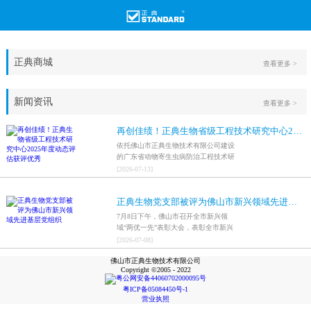
正典商城
查看更多 >
新闻资讯
查看更多 >
再创佳绩！正典生物省级工程技术研究中心2025年度动态评估获评优秀
依托佛山市正典生物技术有限公司建设
的广东省动物寄生虫病防治工程技术研
究中心，在全省参评科研平台中综合表
[
2026
-
07
-
13
]
现突出，成功获评最高评价等级“优
秀”。
正典生物党支部被评为佛山市新兴领域先进基层党组织
7月8日下午，佛山市召开全市新兴领
域“两优一先”表彰大会，表彰全市新兴
领域优秀共产党员、优秀党务工作者和
[
2026
-
07
-
08
]
先进基层党组织，中共佛山市正典生物
佛山市正典生物技术有限公司
技术有限公司支部委员会被评为佛山市
Copyright ©2005 - 2022
新兴领域先进基层党组织。
粤公网安备44060702000095号
粤ICP备05084450号-1
营业执照