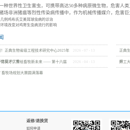
一种世界性卫生害虫，可携带高达50多种病原微生物，危害人
猪场非洲猪瘟等烈性传染病传播中，作为机械传播媒介，危害巨
：
几例鸡布氏艾美耳球虫病的诊治
：
环境改变对鸡寄生虫病流行的影响
闻
！正典生物省级工程技术研究中心2025年
2026
-
07
-
13
正典
评估获评优秀
织
育英才，智绘畜牧新未来 —— 第十六届
2026
-
04
-
13
开工大
” 畜牧场规划大赛圆满落幕
返修/退换货
如何申请