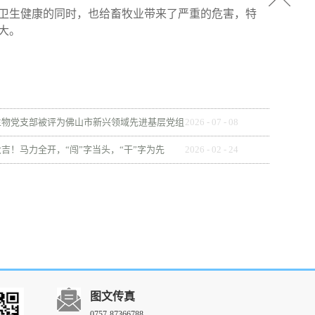
类卫生健康的同时，也给畜牧业带来了严重的危害，特
大。
生物党支部被评为佛山市新兴领域先进基层党组
2026
-
07
-
08
吉！马力全开，“闯”字当头，“干”字为先
2026
-
02
-
24
图文传真
0757-87366788