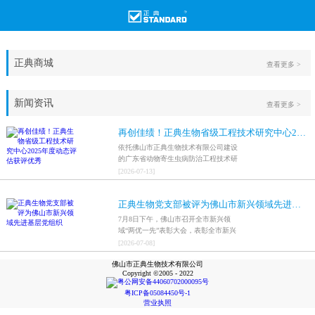
正典商城
查看更多 >
新闻资讯
查看更多 >
再创佳绩！正典生物省级工程技术研究中心2025年度动态评估获评优秀
依托佛山市正典生物技术有限公司建设
的广东省动物寄生虫病防治工程技术研
究中心，在全省参评科研平台中综合表
[
2026
-
07
-
13
]
现突出，成功获评最高评价等级“优
秀”。
正典生物党支部被评为佛山市新兴领域先进基层党组织
7月8日下午，佛山市召开全市新兴领
域“两优一先”表彰大会，表彰全市新兴
领域优秀共产党员、优秀党务工作者和
[
2026
-
07
-
08
]
先进基层党组织，中共佛山市正典生物
佛山市正典生物技术有限公司
技术有限公司支部委员会被评为佛山市
Copyright ©2005 - 2022
新兴领域先进基层党组织。
粤公网安备44060702000095号
粤ICP备05084450号-1
营业执照