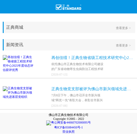
正典商城
查看更多 >
新闻资讯
查看更多 >
再创佳绩！正典生物省级工程技术研究中心2025年度动态评估获评优秀
依托佛山市正典生物技术有限公司建设
的广东省动物寄生虫病防治工程技术研
究中心，在全省参评科研平台中综合表
[
2026
-
07
-
13
]
现突出，成功获评最高评价等级“优
秀”。
正典生物党支部被评为佛山市新兴领域先进基层党组织
7月8日下午，佛山市召开全市新兴领
域“两优一先”表彰大会，表彰全市新兴
领域优秀共产党员、优秀党务工作者和
[
2026
-
07
-
08
]
先进基层党组织，中共佛山市正典生物
佛山市正典生物技术有限公司
技术有限公司支部委员会被评为佛山市
Copyright ©2005 - 2022
新兴领域先进基层党组织。
粤公网安备44060702000095号
粤ICP备05084450号-1
营业执照