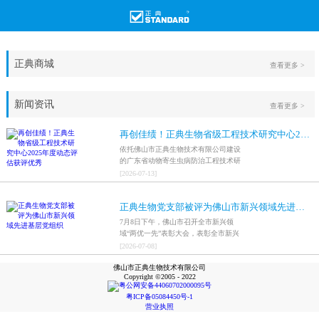
正典商城
查看更多 >
新闻资讯
查看更多 >
再创佳绩！正典生物省级工程技术研究中心2025年度动态评估获评优秀
依托佛山市正典生物技术有限公司建设
的广东省动物寄生虫病防治工程技术研
究中心，在全省参评科研平台中综合表
[
2026
-
07
-
13
]
现突出，成功获评最高评价等级“优
秀”。
正典生物党支部被评为佛山市新兴领域先进基层党组织
7月8日下午，佛山市召开全市新兴领
域“两优一先”表彰大会，表彰全市新兴
领域优秀共产党员、优秀党务工作者和
[
2026
-
07
-
08
]
先进基层党组织，中共佛山市正典生物
佛山市正典生物技术有限公司
技术有限公司支部委员会被评为佛山市
Copyright ©2005 - 2022
新兴领域先进基层党组织。
粤公网安备44060702000095号
粤ICP备05084450号-1
营业执照