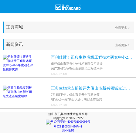
正典商城
查看更多 >
新闻资讯
查看更多 >
再创佳绩！正典生物省级工程技术研究中心2025年度动态评估获评优秀
依托佛山市正典生物技术有限公司建设
的广东省动物寄生虫病防治工程技术研
究中心，在全省参评科研平台中综合表
[
2026
-
07
-
13
]
现突出，成功获评最高评价等级“优
秀”。
正典生物党支部被评为佛山市新兴领域先进基层党组织
7月8日下午，佛山市召开全市新兴领
域“两优一先”表彰大会，表彰全市新兴
领域优秀共产党员、优秀党务工作者和
[
2026
-
07
-
08
]
先进基层党组织，中共佛山市正典生物
佛山市正典生物技术有限公司
技术有限公司支部委员会被评为佛山市
Copyright ©2005 - 2022
新兴领域先进基层党组织。
粤公网安备44060702000095号
粤ICP备05084450号-1
营业执照