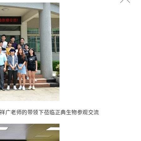
沈祥广老师的带领下莅临正典生物参观交流