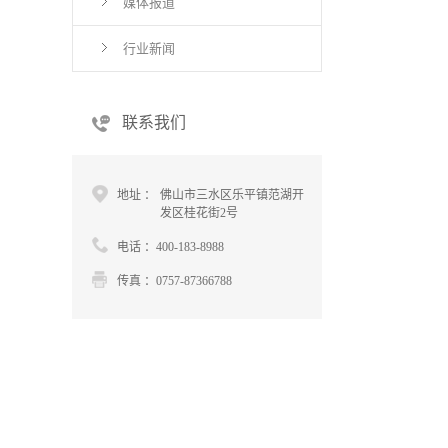
媒体报道
行业新闻
联系我们
地址 ：
佛山市三水区乐平镇范湖开
发区桂花街2号
电话 ：400-183-8988
传真 ：0757-87366788