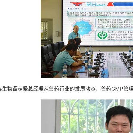
典生物谭志坚总经理从兽药行业的发展动态、兽药GMP管