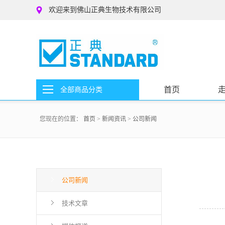
欢迎来到佛山正典生物技术有限公司
首页
全部商品分类
您现在的位置：
首页
>
新闻资讯
>
公司新闻
公司新闻
技术文章