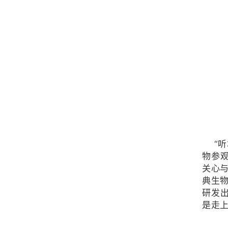
“
物参
关心
典生
研发
是走