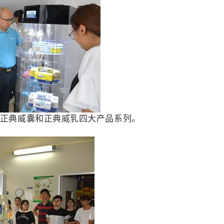
正典威囊和正典威乳四大产品系列。