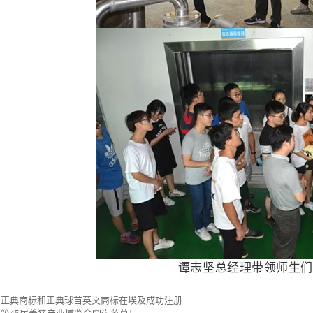
谭志坚总经理带领师生们
：
正典商标和正典球苗英文商标在埃及成功注册