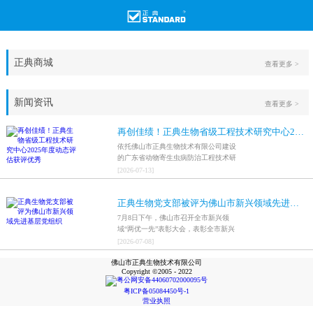
正典商城
查看更多 >
新闻资讯
查看更多 >
再创佳绩！正典生物省级工程技术研究中心2025年度动态评估获评优秀
依托佛山市正典生物技术有限公司建设
的广东省动物寄生虫病防治工程技术研
究中心，在全省参评科研平台中综合表
[
2026
-
07
-
13
]
现突出，成功获评最高评价等级“优
秀”。
正典生物党支部被评为佛山市新兴领域先进基层党组织
7月8日下午，佛山市召开全市新兴领
域“两优一先”表彰大会，表彰全市新兴
领域优秀共产党员、优秀党务工作者和
[
2026
-
07
-
08
]
先进基层党组织，中共佛山市正典生物
佛山市正典生物技术有限公司
技术有限公司支部委员会被评为佛山市
Copyright ©2005 - 2022
新兴领域先进基层党组织。
粤公网安备44060702000095号
粤ICP备05084450号-1
营业执照