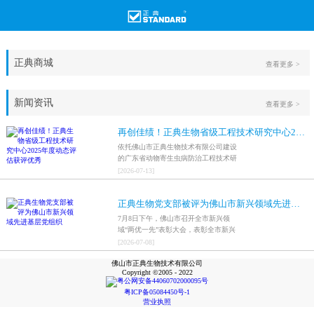
正典商城
查看更多 >
新闻资讯
查看更多 >
再创佳绩！正典生物省级工程技术研究中心2025年度动态评估获评优秀
依托佛山市正典生物技术有限公司建设
的广东省动物寄生虫病防治工程技术研
究中心，在全省参评科研平台中综合表
[
2026
-
07
-
13
]
现突出，成功获评最高评价等级“优
秀”。
正典生物党支部被评为佛山市新兴领域先进基层党组织
7月8日下午，佛山市召开全市新兴领
域“两优一先”表彰大会，表彰全市新兴
领域优秀共产党员、优秀党务工作者和
[
2026
-
07
-
08
]
先进基层党组织，中共佛山市正典生物
佛山市正典生物技术有限公司
技术有限公司支部委员会被评为佛山市
Copyright ©2005 - 2022
新兴领域先进基层党组织。
粤公网安备44060702000095号
粤ICP备05084450号-1
营业执照