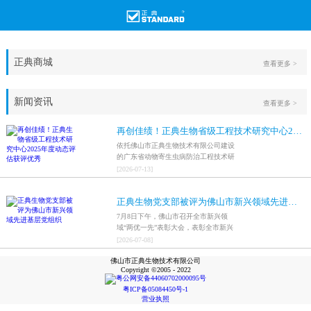
正典商城
查看更多 >
新闻资讯
查看更多 >
再创佳绩！正典生物省级工程技术研究中心2025年度动态评估获评优秀
依托佛山市正典生物技术有限公司建设
的广东省动物寄生虫病防治工程技术研
究中心，在全省参评科研平台中综合表
[
2026
-
07
-
13
]
现突出，成功获评最高评价等级“优
秀”。
正典生物党支部被评为佛山市新兴领域先进基层党组织
7月8日下午，佛山市召开全市新兴领
域“两优一先”表彰大会，表彰全市新兴
领域优秀共产党员、优秀党务工作者和
[
2026
-
07
-
08
]
先进基层党组织，中共佛山市正典生物
佛山市正典生物技术有限公司
技术有限公司支部委员会被评为佛山市
Copyright ©2005 - 2022
新兴领域先进基层党组织。
粤公网安备44060702000095号
粤ICP备05084450号-1
营业执照