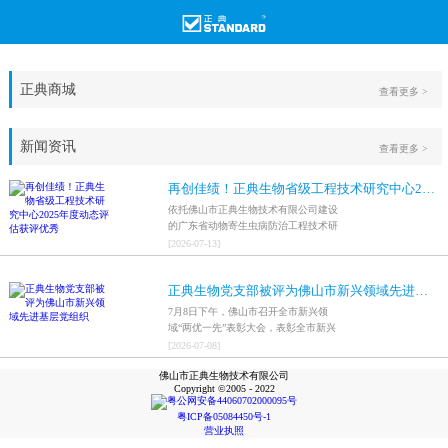
正典商城
查看更多 >
新闻资讯
查看更多 >
再创佳绩！正典生物省级工程技术研究中心2025年度动态评估获评优秀
依托佛山市正典生物技术有限公司建设
的广东省动物寄生虫病防治工程技术研
究中心，在全省参评科研平台中综合表
[
2026
-
07
-
13
]
现突出，成功获评最高评价等级“优
秀”。
正典生物党支部被评为佛山市新兴领域先进基层党组织
7月8日下午，佛山市召开全市新兴领
域“两优一先”表彰大会，表彰全市新兴
领域优秀共产党员、优秀党务工作者和
[
2026
-
07
-
08
]
先进基层党组织，中共佛山市正典生物
佛山市正典生物技术有限公司
技术有限公司支部委员会被评为佛山市
Copyright ©2005 - 2022
新兴领域先进基层党组织。
粤公网安备44060702000095号
粤ICP备05084450号-1
营业执照