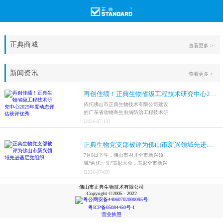
正典商城
查看更多 >
新闻资讯
查看更多 >
再创佳绩！正典生物省级工程技术研究中心2025年度动态评估获评优秀
依托佛山市正典生物技术有限公司建设
的广东省动物寄生虫病防治工程技术研
究中心，在全省参评科研平台中综合表
[
2026
-
07
-
13
]
现突出，成功获评最高评价等级“优
秀”。
正典生物党支部被评为佛山市新兴领域先进基层党组织
7月8日下午，佛山市召开全市新兴领
域“两优一先”表彰大会，表彰全市新兴
领域优秀共产党员、优秀党务工作者和
[
2026
-
07
-
08
]
先进基层党组织，中共佛山市正典生物
佛山市正典生物技术有限公司
技术有限公司支部委员会被评为佛山市
Copyright ©2005 - 2022
新兴领域先进基层党组织。
粤公网安备44060702000095号
粤ICP备05084450号-1
营业执照