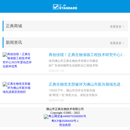
正典商城
查看更多 >
新闻资讯
查看更多 >
再创佳绩！正典生物省级工程技术研究中心2025年度动态评估获评优秀
依托佛山市正典生物技术有限公司建设
的广东省动物寄生虫病防治工程技术研
究中心，在全省参评科研平台中综合表
[
2026
-
07
-
13
]
现突出，成功获评最高评价等级“优
秀”。
正典生物党支部被评为佛山市新兴领域先进基层党组织
7月8日下午，佛山市召开全市新兴领
域“两优一先”表彰大会，表彰全市新兴
领域优秀共产党员、优秀党务工作者和
[
2026
-
07
-
08
]
先进基层党组织，中共佛山市正典生物
佛山市正典生物技术有限公司
技术有限公司支部委员会被评为佛山市
Copyright ©2005 - 2022
新兴领域先进基层党组织。
粤公网安备44060702000095号
粤ICP备05084450号-1
营业执照