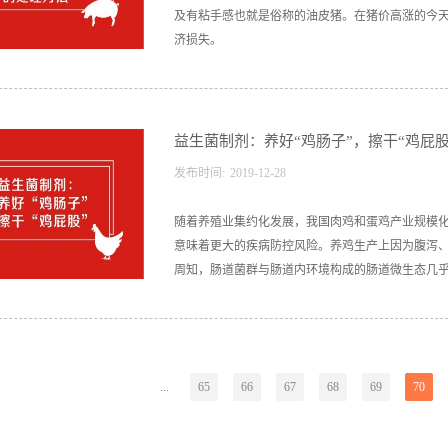
及有粘手感也就是俗称的油皮猪。在猪价高涨的今
济损失。
益生菌制剂：养好“鸡肠子”，擦干“鸡屁股
发布时间:
2019
-
12
-
28
随着养殖业集约化发展，我国肉鸡和蛋鸡产业规模
意味着更大的疾病防控风险。养鸡生产上因为腹泻
周知，肠道菌群与肠道内环境构成的肠道微生态几乎决
内环境之间的调节是相互的。肠道菌群会在动物肠
响是长期的。与猪牛羊等哺乳类家畜相比，鸡的消
...
65
66
67
68
69
70
的菌群容易移位，因此肠道微生态紊乱造成的肠道