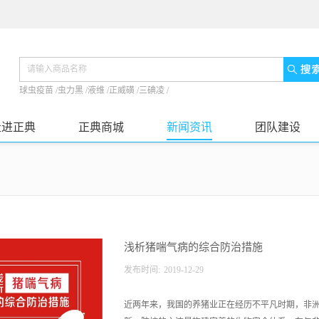
球虫疫苗
/
虫力黑
/
液维
/
正威磺
/
三碘凌
/
走进正典
正典商城
新闻资讯
团队建设
浅析猪喘气病的综合防治措施
发布时间:
2019
-
12
-
29
近两年来，我国的养猪业正在经历不平凡时期，非