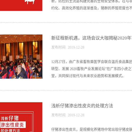
新，防控的主流是构建完善的生物安全体系。在与
约化、高效化养殖的逐渐普及，猪群的养殖密度也不断
季节以呼吸道疾病多发。在众多呼吸道疾病中，猪
新征程新机遇，这场会议大咖揭秘2020
发布时间:
2019
-
12
-
28
12月27日，由广东省畜牧兽医学会联合温氏食品集
转型、发展 2020畜牧产业发展论坛”在广东四小
堂，共同探讨现代与未来农业趋势和发展模式。
浅析仔猪渗出性皮炎的处理方法
发布时间:
2019
-
12
-
28
仔猪渗出性皮炎，是规模化养猪场中常出现仔猪皮肤的