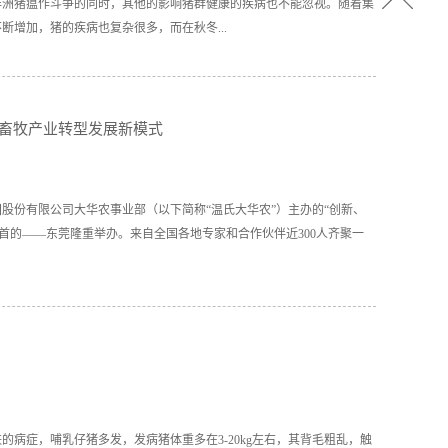
非洲猪瘟作斗争的同时，其他的影响猪群健康的疾病也不能忽视。随着集
增加，猪的疾病也复杂很多，而在秋冬...
喘气病尤为多见。
年畜牧产业转型发展新模式
团股份有限公司大华农事业部（以下简称“温氏大华农”）主办的“创新、
虎之首的——东莞隆重举办。来自全国各地专家和合作伙伴近300人齐聚一
病症，哺乳仔猪多发，发病猪体重多在3-20kg左右，其背毛粗乱，触