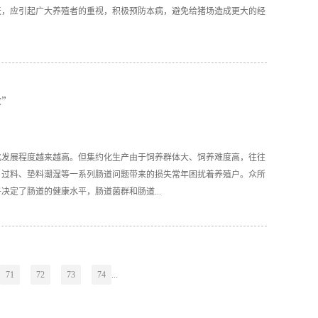
天，应引起广大养殖者的重视，积极预防本病，避免给猪场造成更大的经
”
化发展程度越来越高。但集约化生产由于饲养群体大、饲养难度高，往往
、过料、垫料潮湿等一系列肠道问题带来的损失常年困扰着养殖户。众所
定了肠道的健康水平，肠道菌群和肠道...
道内定植和增殖，一旦建立了稳定的肠道菌群，对促进动物健康水平的影
化道较短，消化器官的分布更为集中，且逆蠕动作用更加明显，使得肠道
71
72
73
74
...
健康问题更加突出。