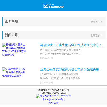
正典商城
查看更多 >
新闻资讯
查看更多 >
再创佳绩！正典生物省级工程技术研究中心2025年度动态评估获评优秀
依托佛山市正典生物技术有限公司建设
的广东省动物寄生虫病防治工程技术研
究中心，在全省参评科研平台中综合表
[
2026
-
07
-
13
]
现突出，成功获评最高评价等级“优
秀”。
正典生物党支部被评为佛山市新兴领域先进基层党组织
7月8日下午，佛山市召开全市新兴领
域“两优一先”表彰大会，表彰全市新兴
领域优秀共产党员、优秀党务工作者和
[
2026
-
07
-
08
]
先进基层党组织，中共佛山市正典生物
佛山市正典生物技术有限公司
技术有限公司支部委员会被评为佛山市
Copyright ©2005 - 2022
新兴领域先进基层党组织。
粤公网安备44060702000095号
粤ICP备05084450号-1
营业执照