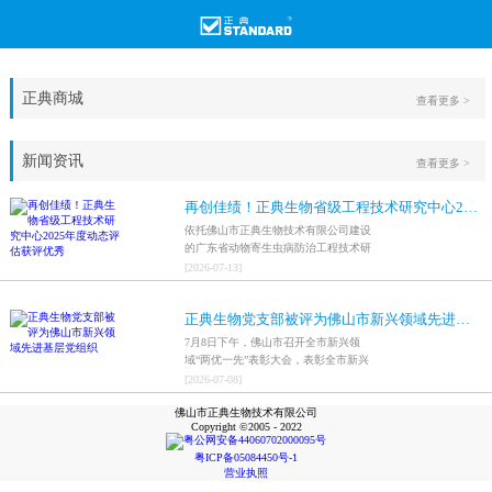
正典商城
查看更多 >
新闻资讯
查看更多 >
再创佳绩！正典生物省级工程技术研究中心2025年度动态评估获评优秀
依托佛山市正典生物技术有限公司建设
的广东省动物寄生虫病防治工程技术研
究中心，在全省参评科研平台中综合表
[
2026
-
07
-
13
]
现突出，成功获评最高评价等级“优
秀”。
正典生物党支部被评为佛山市新兴领域先进基层党组织
7月8日下午，佛山市召开全市新兴领
域“两优一先”表彰大会，表彰全市新兴
领域优秀共产党员、优秀党务工作者和
[
2026
-
07
-
08
]
先进基层党组织，中共佛山市正典生物
佛山市正典生物技术有限公司
技术有限公司支部委员会被评为佛山市
Copyright ©2005 - 2022
新兴领域先进基层党组织。
粤公网安备44060702000095号
粤ICP备05084450号-1
营业执照