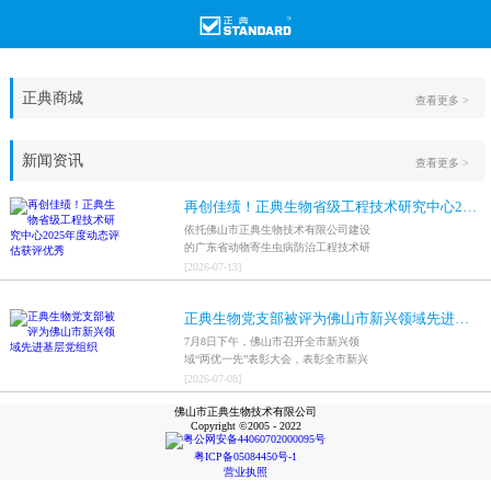
正典商城
查看更多 >
新闻资讯
查看更多 >
再创佳绩！正典生物省级工程技术研究中心2025年度动态评估获评优秀
依托佛山市正典生物技术有限公司建设
的广东省动物寄生虫病防治工程技术研
究中心，在全省参评科研平台中综合表
[
2026
-
07
-
13
]
现突出，成功获评最高评价等级“优
秀”。
正典生物党支部被评为佛山市新兴领域先进基层党组织
7月8日下午，佛山市召开全市新兴领
域“两优一先”表彰大会，表彰全市新兴
领域优秀共产党员、优秀党务工作者和
[
2026
-
07
-
08
]
先进基层党组织，中共佛山市正典生物
佛山市正典生物技术有限公司
技术有限公司支部委员会被评为佛山市
Copyright ©2005 - 2022
新兴领域先进基层党组织。
粤公网安备44060702000095号
粤ICP备05084450号-1
营业执照