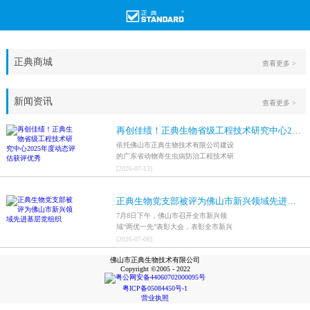
正典商城
查看更多 >
新闻资讯
查看更多 >
再创佳绩！正典生物省级工程技术研究中心2025年度动态评估获评优秀
依托佛山市正典生物技术有限公司建设
的广东省动物寄生虫病防治工程技术研
究中心，在全省参评科研平台中综合表
[
2026
-
07
-
13
]
现突出，成功获评最高评价等级“优
秀”。
正典生物党支部被评为佛山市新兴领域先进基层党组织
7月8日下午，佛山市召开全市新兴领
域“两优一先”表彰大会，表彰全市新兴
领域优秀共产党员、优秀党务工作者和
[
2026
-
07
-
08
]
先进基层党组织，中共佛山市正典生物
佛山市正典生物技术有限公司
技术有限公司支部委员会被评为佛山市
Copyright ©2005 - 2022
新兴领域先进基层党组织。
粤公网安备44060702000095号
粤ICP备05084450号-1
营业执照