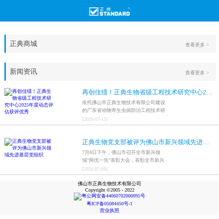
正典商城
查看更多 >
新闻资讯
查看更多 >
再创佳绩！正典生物省级工程技术研究中心2025年度动态评估获评优秀
依托佛山市正典生物技术有限公司建设
的广东省动物寄生虫病防治工程技术研
究中心，在全省参评科研平台中综合表
[
2026
-
07
-
13
]
现突出，成功获评最高评价等级“优
秀”。
正典生物党支部被评为佛山市新兴领域先进基层党组织
7月8日下午，佛山市召开全市新兴领
域“两优一先”表彰大会，表彰全市新兴
领域优秀共产党员、优秀党务工作者和
[
2026
-
07
-
08
]
先进基层党组织，中共佛山市正典生物
佛山市正典生物技术有限公司
技术有限公司支部委员会被评为佛山市
Copyright ©2005 - 2022
新兴领域先进基层党组织。
粤公网安备44060702000095号
粤ICP备05084450号-1
营业执照