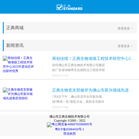
正典商城
查看更多 >
新闻资讯
查看更多 >
再创佳绩！正典生物省级工程技术研究中心2025年度动态评估获评优秀
依托佛山市正典生物技术有限公司建设
的广东省动物寄生虫病防治工程技术研
究中心，在全省参评科研平台中综合表
[
2026
-
07
-
13
]
现突出，成功获评最高评价等级“优
秀”。
正典生物党支部被评为佛山市新兴领域先进基层党组织
7月8日下午，佛山市召开全市新兴领
域“两优一先”表彰大会，表彰全市新兴
领域优秀共产党员、优秀党务工作者和
[
2026
-
07
-
08
]
先进基层党组织，中共佛山市正典生物
佛山市正典生物技术有限公司
技术有限公司支部委员会被评为佛山市
Copyright ©2005 - 2022
新兴领域先进基层党组织。
粤公网安备44060702000095号
粤ICP备05084450号-1
营业执照