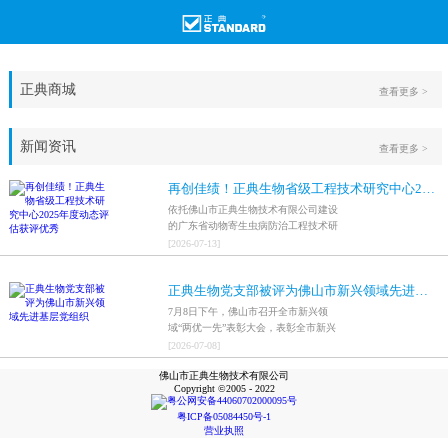
正典商城
查看更多 >
新闻资讯
查看更多 >
再创佳绩！正典生物省级工程技术研究中心2025年度动态评估获评优秀
依托佛山市正典生物技术有限公司建设
的广东省动物寄生虫病防治工程技术研
究中心，在全省参评科研平台中综合表
[
2026
-
07
-
13
]
现突出，成功获评最高评价等级“优
秀”。
正典生物党支部被评为佛山市新兴领域先进基层党组织
7月8日下午，佛山市召开全市新兴领
域“两优一先”表彰大会，表彰全市新兴
领域优秀共产党员、优秀党务工作者和
[
2026
-
07
-
08
]
先进基层党组织，中共佛山市正典生物
佛山市正典生物技术有限公司
技术有限公司支部委员会被评为佛山市
Copyright ©2005 - 2022
新兴领域先进基层党组织。
粤公网安备44060702000095号
粤ICP备05084450号-1
营业执照