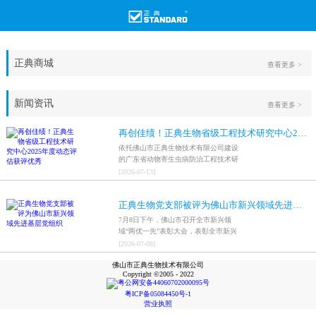
正典商城
查看更多 >
新闻资讯
查看更多 >
再创佳绩！正典生物省级工程技术研究中心2025年度动态评估获评优秀
依托佛山市正典生物技术有限公司建设
的广东省动物寄生虫病防治工程技术研
究中心，在全省参评科研平台中综合表
[
2026
-
07
-
13
]
现突出，成功获评最高评价等级“优
秀”。
正典生物党支部被评为佛山市新兴领域先进基层党组织
7月8日下午，佛山市召开全市新兴领
域“两优一先”表彰大会，表彰全市新兴
领域优秀共产党员、优秀党务工作者和
[
2026
-
07
-
08
]
先进基层党组织，中共佛山市正典生物
佛山市正典生物技术有限公司
技术有限公司支部委员会被评为佛山市
Copyright ©2005 - 2022
新兴领域先进基层党组织。
粤公网安备44060702000095号
粤ICP备05084450号-1
营业执照