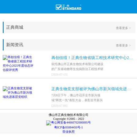
正典商城
查看更多 >
新闻资讯
查看更多 >
再创佳绩！正典生物省级工程技术研究中心2025年度动态评估获评优秀
依托佛山市正典生物技术有限公司建设
的广东省动物寄生虫病防治工程技术研
究中心，在全省参评科研平台中综合表
[
2026
-
07
-
13
]
现突出，成功获评最高评价等级“优
秀”。
正典生物党支部被评为佛山市新兴领域先进基层党组织
7月8日下午，佛山市召开全市新兴领
域“两优一先”表彰大会，表彰全市新兴
领域优秀共产党员、优秀党务工作者和
[
2026
-
07
-
08
]
先进基层党组织，中共佛山市正典生物
佛山市正典生物技术有限公司
技术有限公司支部委员会被评为佛山市
Copyright ©2005 - 2022
新兴领域先进基层党组织。
粤公网安备44060702000095号
粤ICP备05084450号-1
营业执照