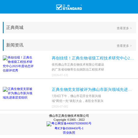
正典商城
查看更多 >
新闻资讯
查看更多 >
再创佳绩！正典生物省级工程技术研究中心2025年度动态评估获评优秀
依托佛山市正典生物技术有限公司建设
的广东省动物寄生虫病防治工程技术研
究中心，在全省参评科研平台中综合表
[
2026
-
07
-
13
]
现突出，成功获评最高评价等级“优
秀”。
正典生物党支部被评为佛山市新兴领域先进基层党组织
7月8日下午，佛山市召开全市新兴领
域“两优一先”表彰大会，表彰全市新兴
领域优秀共产党员、优秀党务工作者和
[
2026
-
07
-
08
]
先进基层党组织，中共佛山市正典生物
佛山市正典生物技术有限公司
技术有限公司支部委员会被评为佛山市
Copyright ©2005 - 2022
新兴领域先进基层党组织。
粤公网安备44060702000095号
粤ICP备05084450号-1
营业执照